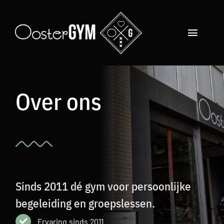
Skip
to
content
Toggle
Navigat
Gratis Proefweek
Over ons
Aanbod
Tarieven
Lesrooster
Over ons
Sinds 2011 dé gym voor persoonlijke
begeleiding en groepslessen.
Nieuws
Ervaring sinds 2011